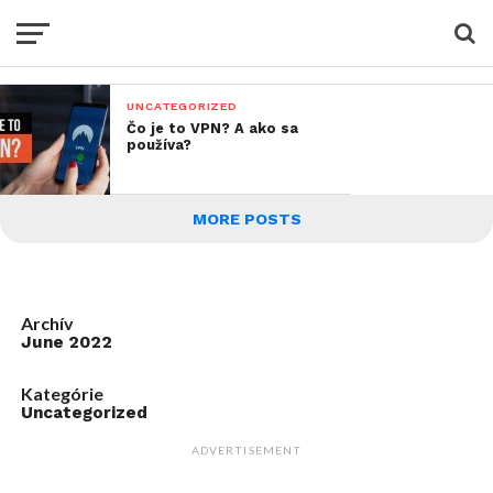
UNCATEGORIZED
Čo je to VPN? A ako sa
používa?
MORE POSTS
Archív
June 2022
Kategórie
Uncategorized
ADVERTISEMENT