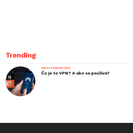
Trending
UNCATEGORIZED
Čo je to VPN? A ako sa používa?